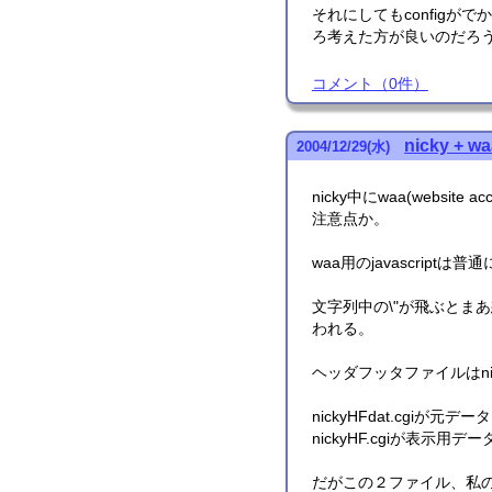
それにしてもconfigが
ろ考えた方が良いのだろ
コメント
（
0
件）
nicky + 
2004
/
12
/
29
(水)
nicky中にwaa(websi
注意点か。
waa用のjavascrip
文字列中の\"が飛ぶとま
われる。
ヘッダフッタファイルはni
nickyHFdat.cgiが元デー
nickyHF.cgiが表示用デー
だがこの２ファイル、私