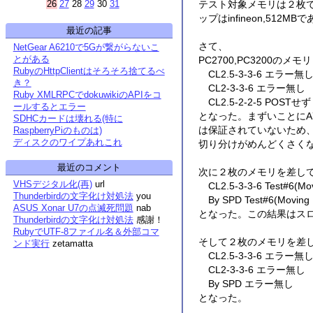
テスト対象メモリは２枚で去
26
27
28
29
30
31
ップはinfineon,51
最近の記事
さて、
NetGear A6210で5Gが繋がらないこ
とがある
PC2700,PC3200のメ
RubyのHttpClientはそろそろ捨てるべ
CL2.5-3-3-6 エラー無
き？
CL2-3-3-6 エラー無し
Ruby XMLRPCでdokuwikiのAPIをコ
CL2.5-2-2-5 POSTせず
ールするとエラー
となった。まずいことにA7V
SDHCカードは壊れる(特に
は保証されていないため
RaspberryPiのものは)
ディスクのワイプあれこれ
切り分けがめんどくさく
最近のコメント
次に２枚のメモリを差してチ
VHSデジタル化(再)
url
CL2.5-3-3-6 Test#6(M
Thunderbirdの文字化け対処法
you
By SPD Test#6(Movin
ASUS Xonar U7の点滅死問題
nab
となった。この結果はス
Thunderbirdの文字化け対処法
感謝！
RubyでUTF-8ファイル名＆外部コマ
そして２枚のメモリを差した
ンド実行
zetamatta
CL2.5-3-3-6 エラー無
CL2-3-3-6 エラー無し
By SPD エラー無し
となった。