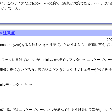
でかい。このサイズだと私のemacsの腕では編集が大変である。guiっぽ
うか。むーん。
waa 注意点
200
te access analyzer)を張り込むときの注意点。というよりも、正確に言えばJ
tは普通にフッタに書けばいい。が、nickyの仕様ではフッタ中のエスケープシー
あ想像に難くないだろう。読み込んだときにスクリプトエラーが出て改
ckyディレクトリ中の、
タ、
タ、
の使用法ではエスケープシーケンスが飛んでしまう以外に差異がない。