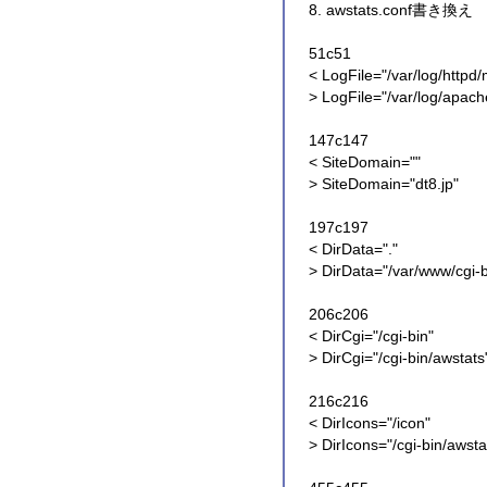
8. awstats.conf書き換え
51c51
< LogFile="/var/log/httpd/
> LogFile="/var/log/apach
147c147
< SiteDomain=""
> SiteDomain="dt8.jp"
197c197
< DirData="."
> DirData="/var/www/cgi-
206c206
< DirCgi="/cgi-bin"
> DirCgi="/cgi-bin/awstats
216c216
< DirIcons="/icon"
> DirIcons="/cgi-bin/awsta