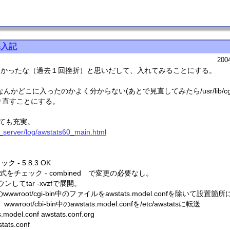
導入記
200
れてなかったな（過去１回挫折）と思いだして、入れてみることにする。
、なんかどこに入ったのかよく分からない(あとで見直してみたら/usr/lib/cg
り直すことにする。
ても充実。
ux_server/log/awstats60_main.html
 - 5.8.3 OK
記録方式をチェック - combined で変更の必要なし。
eをダウンしてtar -xvzfで展開。
wroot/cgi-bin中のファイルをawstats.model.confを除いて設置箇
て、wwwroot/cbi-bin中のawstats.model.confを/etc/awstatsに転送
s.model.conf awstats.conf.org
stats.conf