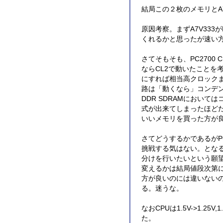
結局この２枚のメモリとA
原因考察。まずA7V333
くれるかと思ったが速い
さてそもそも、PC2700 
ならCL2で動いたことを
にすれば相当高クロック
路は「動くなら」コンデ
DDR SDRAMにおい
式が出来てしまったほどだ
いいメモリを買った方が
さてどうするかであるがPC2
挑戦する気はない。とな
分けを行いたいという願望
変えるかは結局値段次第
方が良いのには違いない
る。迷うな。
なおCPUは1.5V->1.
た。