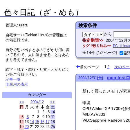
色々日記（ざ・めも）
管理人: urara
検索条件
から
自宅サーバ(Debian Linux)の管理他で
の備忘録です。
指定期間
2004年12
タグで絞り込み
PC（Linux
自分で思い出すときの手がかり用に書
全
14
件
(1/2ページ)
記
いてるので、人に読ませることはあん
まり考えてません。
前のページ
1
2
次のペー
誤字・脱字・錯誤・乱文・わかりにく
い等ご容赦下さい。
memtest
2004
/
12
/
31
(金)
記事一覧
印刷用の表示
新しく買ったメモリが素
カレンダー
<<
2004/12
>>
環境
日
月
火
水
木
金
土
CPU:Athlon XP 1700+(
1
2
3
4
M/B:A7V333
5
6
7
8
9
10
11
V/B:Sapphire Radeon 920
12
13
14
15
16
17
18
19
20
21
22
23
24
25