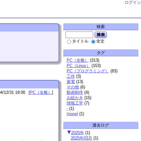
ログイン
検索
検索
タイトル
全文
タグ
PC（全般）
(
313
)
PC（Linux）
(
153
)
PC（プログラミング）
(
83
)
工作
(
3
)
家電
(
13
)
その他
(
6
)
動画制作
(
4
)
4/12/31 19:00
PC（全般）
お絵かき
(
15
)
情報工学
(
7
)
-
(
1
)
(none)
(
1
)
過去ログ
2025年
(
1
)
2025年03月
(
1
)