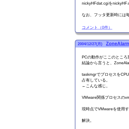
nickyHFdat.cgiをn
なお、フッタ更新時には
コメント
（
0
件）
ZoneAlar
2004
/
12
/
27
(月)
PCの動作がここのとこ
結論から言うと、ZoneA
taskmgrでプロセスをCP
占有している。
←こんな感じ。
VMware関係プロセスのvmn
現時点でVMwareを使用
解決。