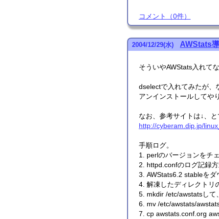
コメント
（
0
件）
AWStats
2004
/
12
/
29
(水)
そういやAWStats入
dselectで入れてみたが
アンインストールしてや
なお、参考サイトは↓、と
http://cyberam.dip.jp/lin
手順ログ。
1. perlのバージョンをチェック
2. httpd.confのログ
3. AWStats6.2 stabl
4. 解凍したディレクトリのww
5. mkdir /etc/awstatsし
6. mv /etc/awstats/awstat
7. cp awstats.conf.org aw