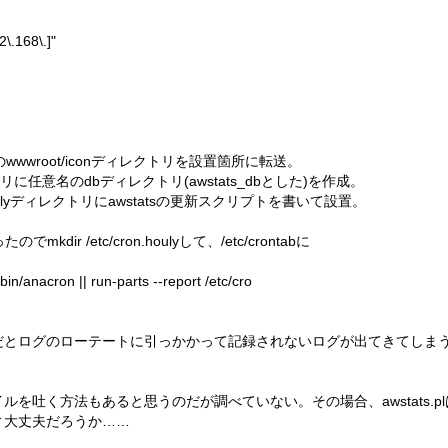
\.168\.]"
wwwroot/iconディレクトリを設置箇所に転送。
リに任意名のdbディレクトリ(awstats_dbとした)を作成。
n.houlyディレクトリにawstatsの更新スクリプトを書いて設置。
でmkdir /etc/cron.houlyして、/etc/crontabに
/sbin/anacron || run-parts --report /etc/cro
だとログのローテートに引っかかって記録されないログが出てきてしま
を吐く方法もあると思うのだが調べていない。その場合、awstats.p
ィ大丈夫だろうか……