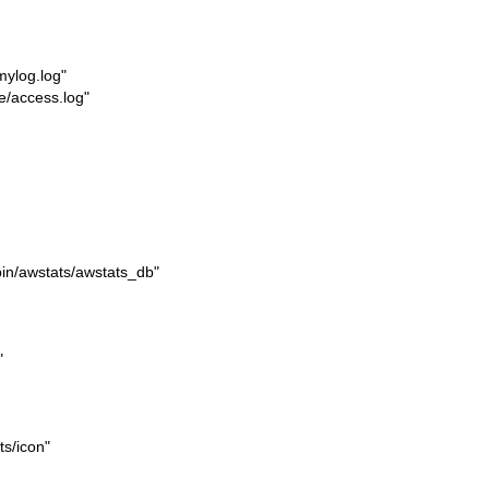
mylog.log"
e/access.log"
bin/awstats/awstats_db"
"
ts/icon"