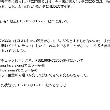
年春に購入したPC2700 CL2.5、今月末に購入したPC3200 CL3
2MBである。なお、みればわかるが共にJEDEC非準拠。
モリとも１枚差しFSB166(PC2700)動作において
し
333にはCL3や甘めの設定がない。By SPDとするしかないのだ。またFSB
、単独メモリのテストにおいてこれ以上できることがない。いや多少無
なるので今回パス。
ェックしたところ、FSB166(PC2700)動作において
oving Inversions)でエラー多発
g Inversions)でエラー多発
ロット位置を何通りか変えて試してみても変わらなかった。
状態で、FSB133(PC2100)動作とすると
し