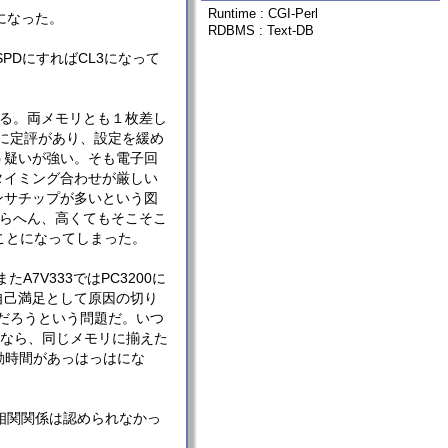
Runtime : CGI-Perl
になった。
RDBMS : Text-DB
SPDにすればCL3になって
う話もある。両メモリとも１枚差し
さに定評があり、設定を緩め
う疑いが強い。そも電子回
タイミング合わせが厳しい
ンサチップが多いという図
こらへん、高くてもそこそこ
ことになってしまった。
A7V333ではPC3200に
自己満足として原因の切り
いだろうという問題だ。いつ
るなら、同じメモリに揃えた
動時間があっはっはにな
ーとの相関関係は認められなかっ