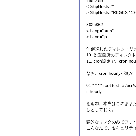
455c455
< SkipHosts=""
> SkipHosts="REGEX[^192
862c862
< Lang="auto"
> Lang="jp"
9. 解凍したディレクトリの
10. 設置箇所のディレクト
11. cron設定で、cro
なお、cron.hourlyが無かったの
01 * * * * root test -e /usr
n.hourly
を追加。本当はこのまま
しとしておく。
静的なリンクのみでファイル
こんなんで、セキュリテ