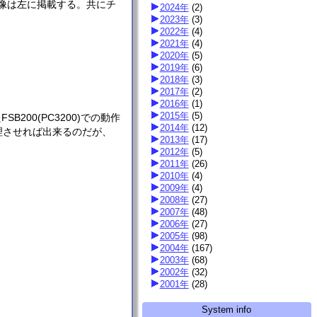
。画像は左に掲載する。共にチ
2024年
(
2
)
2023年
(
3
)
2022年
(
4
)
2021年
(
4
)
2020年
(
5
)
2019年
(
6
)
2018年
(
3
)
2017年
(
2
)
2016年
(
1
)
2015年
(
5
)
200(PC3200)での動作
2014年
(
12
)
理させれば出来るのだが、
2013年
(
17
)
2012年
(
5
)
2011年
(
26
)
2010年
(
4
)
2009年
(
4
)
2008年
(
27
)
2007年
(
48
)
2006年
(
27
)
2005年
(
98
)
2004年
(
167
)
2003年
(
68
)
2002年
(
32
)
2001年
(
28
)
System info