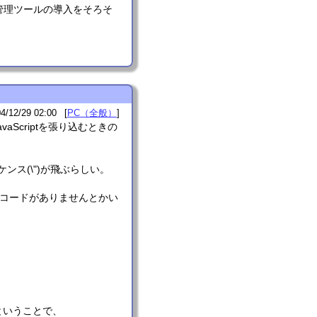
い管理ツールの導入をそろそ
4/12/29 02:00
PC（全般）
avaScriptを張り込むときの
ケンス(\")が飛ぶらしい。
行コードがありませんとかい
ということで、