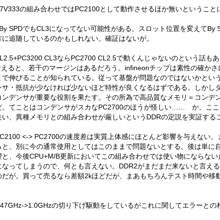
7V333の組み合わせではPC2100として動作させるほか無いということ
がBy SPDでもCL3になってない可能性がある。スロット位置を変えてBy 
方に追随しているのかもしれない。確証はないが。
CL2.5+PC3200 CL3ならPC2700 CL2.5で動くんじゃないのとい
考えると、若干のマージンはあるだろう。infineonチップは素性の確か
まで伸びることが知られている。従って基盤が問題なのではないかとい
ンサ・抵抗が少なければ少ないほど特性が良くなるはずである。しかし
てはコンデンサが重要な役割を果たす。その所為で高品質なメモリ＝コンデ
。てことはコンデンサがスカなPC2700のほうが怪しい…… か。こ
良い、異種メモリとの組み合わせが厳しいというDDRの定説を実証する
100 <-> PC2700の速度差は実質上体感にほとんど影響を与えない。また
ると、別に今の通常使用としてはこのままで問題ないとする。後は単に
と、今後CPU+M/B更新においてこの組み合わせでは使い物にならな
になってしまうので、何とも言えない。DDR2がまだまだ来ないと言え
のだが。買って売るなら差額2kほどだが、まあもちろんテスト時間や移
25V,1.47GHz->1.0GHzの切り下げ駆動をしているがこれに関してエラ