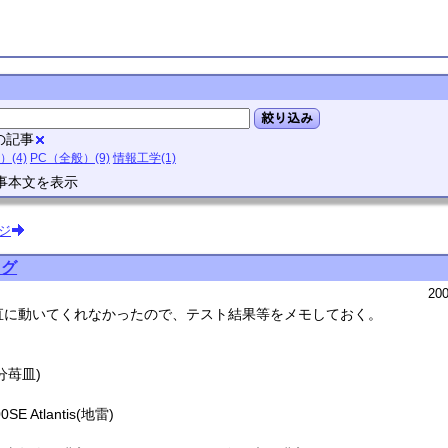
絞り込み
月の記事
）(4)
PC（全般）(9)
情報工学(1)
事本文を表示
ジ
ログ
200
直に動いてくれなかったので、テスト結果等をメモしておく。
多分苺皿)
0SE Atlantis(地雷)