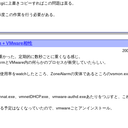
ickyHF.cgiに上書きコピーすればこの問題は直る。
毎度この作業を行う必要がある。
m + VMware相性
200
ろ重かった。定期的に数秒ごとに重くなる感じ。
larmとVMware内の何らかのプロセスが衝突していたらしい。
U使用率をwatchしたところ、ZoneAlarmの実体であるところのvsmon.e
at.exe、vmnetDHCP.exe、vmware-authd.exeあたりをつぶす
する予定はなくなっていたので、vmwareごとアンインストール。