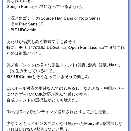
開されている。
Google Fontsがハブになっているようだ。
・源ノ角ゴシック(Source Han Sans or Noto Sans)
・IBM Plex Sans JP
・BIZ UDGothic
あたりが品質も高く収録文字も多そう。
特に、モリサワのBIZ UDGothicがOpen Font Licenseで追加され
たのは衝撃だった。
源ノ角ゴシックは様々な派生フォント(源真, 源柔, 源暎, Nasu,
...)を生み出しているので、
BIZ UDGothicもそうなっていきそうで楽しみ。
CJKオール対応の更紗なんてのもあるし、なんとなく中国パワー
にひきずられてCJK対応が進んだ感じがする。
合成フォントの選択肢がとても増えた。
RictyはRictyでヒンティング追加されたりして少し進化。
少なくともライセンス的にかなり黒かったMeiryoKEを選択しな
ければいけない状況はないと思う。