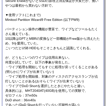
Secure EraseがないとSSDの原理上消去保証が大変だが、無い
やつは最初から買わない方針で。
▼使用ソフト(これまで)
Minitool Partition Wizard9 Free Edition (以下PW9)
パーティション操作の機能が豊富で、ワイプなどツールもたく
さん備えている。
10以降はGPTとMBRの変換など一部機能がFree版から消えたた
め、9を愛用していた。
こいつだとUSB HDDもそこそこきちんと認識してくれる。
が、どうもこいつのワイプは信用出来ない。
何度か試していて、以下の事象が発生した。
・ワイプ処理を開始してもすぐに処理が戻ってくることがある
(明らかにワイプが出来ていない)
・ワイプ処理を開始後、対象のディスクのアクセスランプが点
灯しないことがある(おそらくワイプが出来ていない)
・ワイプでDoD Shortを選択したときにやたらと速い。
具体的には、MHT2040AT(40GB)を使用しての実験で、
ゼロフィル：37m50s
DoD short：36m40s
であった(DoD Shortを行っていない可能性が高い)