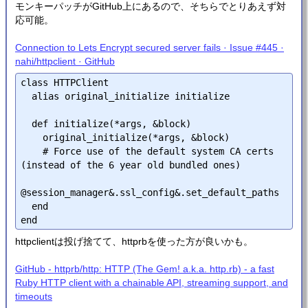
モンキーパッチがGitHub上にあるので、そちらでとりあえず対
応可能。
Connection to Lets Encrypt secured server fails · Issue #445 ·
nahi/httpclient · GitHub
class HTTPClient

  alias original_initialize initialize

  def initialize(*args, &block)

    original_initialize(*args, &block)

    # Force use of the default system CA certs 
(instead of the 6 year old bundled ones)

@session_manager&.ssl_config&.set_default_paths

  end

httpclientは投げ捨てて、httprbを使った方が良いかも。
GitHub - httprb/http: HTTP (The Gem! a.k.a. http.rb) - a fast
Ruby HTTP client with a chainable API, streaming support, and
timeouts