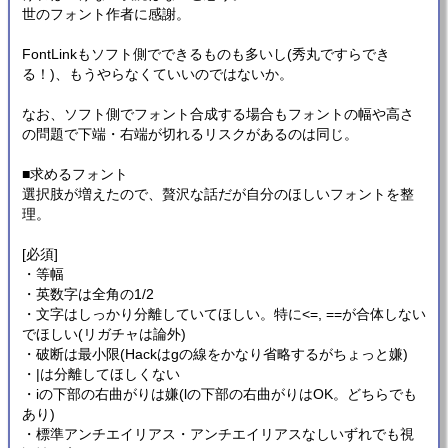
世のフォント作者に感謝。
FontLinkもソフト側でできるものも多いし(秀丸ですらでき
る！)、もうやらなくていいのではないか。
なお、ソフト側でフォント合成する場合もフォントの幅や高さ
の問題で下端・右端が切れるリスクがあるのは同じ。
■求めるフォント
選択肢が増えたので、贅沢な話だが自分のほしいフォントを整
理。
[必須]
・等幅
・英数字は全角の1/2
・文字はしっかり分離していてほしい。特に<=, ==が合体しない
でほしい(リガチャは論外)
・破断は最小限(Hackはgの線をかなり省略するがちょっと嫌)
・|は分離してほしくない
・iの下部の右曲がりは嫌(lの下部の右曲がりはOK。どちらでも
あり)
・標準アンチエイリアス・アンチエイリアスなしいずれでも視