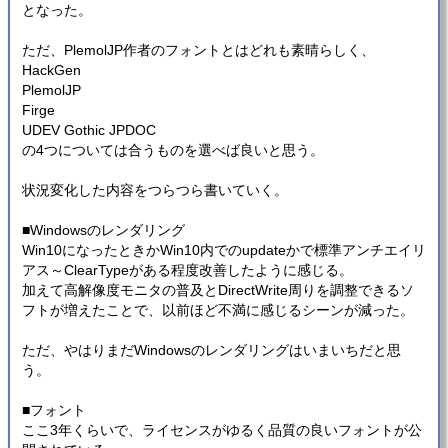
となった。
ただ、PlemolJP作者のフォントとはどれも素晴らしく、
HackGen
PlemolJP
Firge
UDEV Gothic JPDOC
の4つについては合うものを選べば良いと思う。
状況変化した内容をつらつら書いていく。
■Windowsのレンダリング
Win10になったときかWin10内でのupdateかで標準アンチエイリ
アス～ClearTypeがある程度改善したように感じる。
加えて高解像度モニタの普及とDirectWrite周りを調整できるソ
フトが増えたことで、以前ほど不満に感じるシーンが減った。
ただ、やはりまだWindowsのレンダリングはいまいちだと思
う。
■フォント
ここ3年くらいで、ライセンスがゆるく品質の良いフォントが公