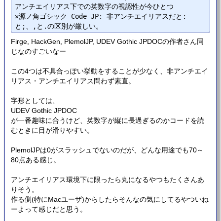
アンチエイリアス下での英数字の視認性が今ひとつ

✕源ノ角ゴシック Code JP: 非アンチエイリアスだと:
Firge, HackGen, PlemolJP, UDEV Gothic JPDOCの作者さん同
じなのすごいなー
この4つは不具合っぽい挙動をすることが少なく、非アンチエイ
リアス・アンチエイリアス問わず素直。
字形としては、
UDEV Gothic JPDOC
が一番趣味に合うけど、英数字が縦に長過ぎるのかコードを読
むときに目が滑りやすい。
PlemolJPは0がスラッシュでないのだが、どんな用途でも70～
80点ある感じ。
アンチエイリアス環境下に限ったら丸になるやつもたくさんあ
りそう。
作る側(特にMacユーザ)からしたらそんなの気にしてるやついね
ーよって感じだと思う。