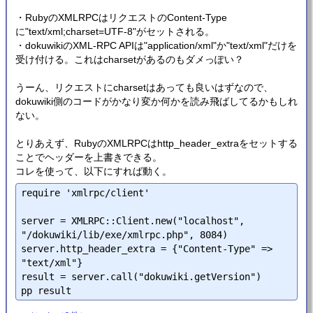
・RubyのXMLRPCはリクエストのContent-Type
に"text/xml;charset=UTF-8"がセットされる。
・dokuwikiのXML-RPC APIは"application/xml"か"text/xml"だけを
受け付ける。これはcharsetがあるのもダメっぽい？
うーん、リクエストにcharsetはあっても良いはずなので、
dokuwiki側のコードがかなり変か何かを読み飛ばしてるかもしれ
ない。
とりあえず、RubyのXMLRPCはhttp_header_extraをセットする
ことでヘッダーを上書きできる。
コレを使って、以下にすれば動く。
require 'xmlrpc/client'

server = XMLRPC::Client.new("localhost", 
"/dokuwiki/lib/exe/xmlrpc.php", 8084)

server.http_header_extra = {"Content-Type" => 
"text/xml"}

result = server.call("dokuwiki.getVersion")
