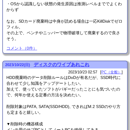
・OSから認識しない状態の発生原因は推測レベルまででよくわ
からず
なお、SDカード廃棄時は中身が読める場合は一応KillDiskでゼロ
フィル。
その上で、ペンチやニッパーで物理破壊して廃棄するので良さ
そう。
コメント
（
0
件）
ディスクのワイプあれこれ
2023
/
10
/
22
(日)
2023/10/23 02:57
PC（全般）
HDD廃棄時のデータ削除ルールはDoDが有名だが、SSD時代に
合わせて少し知識をアップデートしたい。
加えて、使っていたソフトがバギーだったことにも気づいたの
で、何年か使える定番の方法を決めたい。
削除対象はPATA, SATA(SSD/HDD), できればM.2 SSDのやり方
も定まると嬉しい。
▼削除時の機器構成
メンテ用のサブPCとしてノートPCを確保してある。