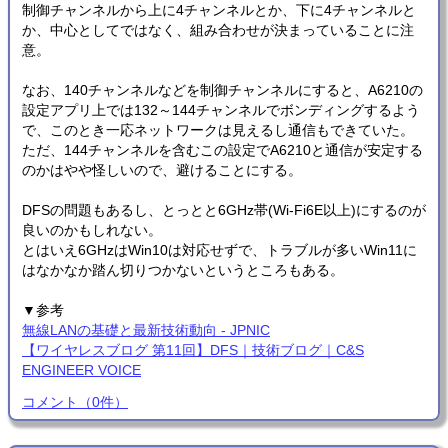
制御チャンネルから上に4チャンネルとか、下に4チャンネルと
か、中心としてではなく、組み合わせが決まっていることに注
意。
なお、140チャンネルなどを制御チャンネルにすると、A6210の
設定アプリ上では132～144チャンネルでボンディングするよう
で、このとき一応ネットワークは見えるし通信もできていた。
ただ、144チャンネルを含むこの設定でA6210と通信が安定する
のかはやや怪しいので、避けることにする。
DFSの問題もあるし、とっとと6GHz帯(Wi-Fi6E以上)にするのが
良いのかもしれない。
とはいえ6GHzはWin10は対応せずで、トラブルが多いWin11に
はなかなか踏ん切りつかないというところもある。
▼参考
無線LANの基礎と最新技術動向 - JPNIC
【ワイヤレスブログ 第11回】DFS｜技術ブログ｜C&S
ENGINEER VOICE
コメント
（
0
件）