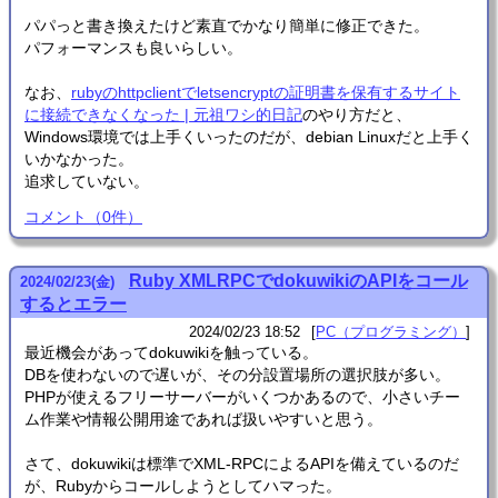
パパっと書き換えたけど素直でかなり簡単に修正できた。
パフォーマンスも良いらしい。
なお、
rubyのhttpclientでletsencryptの証明書を保有するサイト
に接続できなくなった | 元祖ワシ的日記
のやり方だと、
Windows環境では上手くいったのだが、debian Linuxだと上手く
いかなかった。
追求していない。
コメント
（
0
件）
Ruby XMLRPCでdokuwikiのAPIをコール
2024
/
02
/
23
(金)
するとエラー
2024/02/23 18:52
PC（プログラミング）
最近機会があってdokuwikiを触っている。
DBを使わないので遅いが、その分設置場所の選択肢が多い。
PHPが使えるフリーサーバーがいくつかあるので、小さいチー
ム作業や情報公開用途であれば扱いやすいと思う。
さて、dokuwikiは標準でXML-RPCによるAPIを備えているのだ
が、Rubyからコールしようとしてハマった。