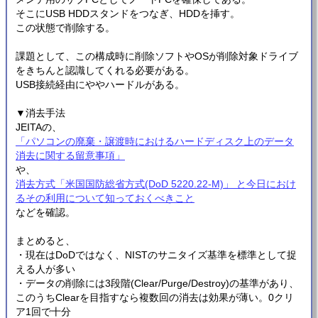
そこにUSB HDDスタンドをつなぎ、HDDを挿す。
この状態で削除する。
課題として、この構成時に削除ソフトやOSが削除対象ドライブ
をきちんと認識してくれる必要がある。
USB接続経由にややハードルがある。
▼消去手法
JEITAの、
「パソコンの廃棄・譲渡時におけるハードディスク上のデータ
消去に関する留意事項」
や、
消去方式「米国国防総省方式(DoD 5220.22-M)」 と今日におけ
るその利用について知っておくべきこと
などを確認。
まとめると、
・現在はDoDではなく、NISTのサニタイズ基準を標準として捉
える人が多い
・データの削除には3段階(Clear/Purge/Destroy)の基準があり、
このうちClearを目指すなら複数回の消去は効果が薄い。0クリ
ア1回で十分