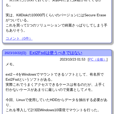
も。
実は、KillDiskの10000円くらいのバージョンにはSecure Erase
がついている。
これを買って1つのソリューションで綺麗さっぱりしてしまう手
もありそう。
コメント
（
0
件）
Ext2Fsdは使うべきではない
2023
/
10
/
22
(日)
2023/10/23 01:53
PC（全般）
メモ。
ext2～4をWindowsでマウントできるソフトとして、有名所で
Ext2Fsdというソフトがある。
実際これでうまくアクセスできるケースは有るのだが、上手く
行かないケースがあまりに厳しいので覚書としてメモ。
今回、Linuxで使用していたHDDからデータを抽出する必要があ
り、
これを導入して計3回Windows10環境でマウントを行った。