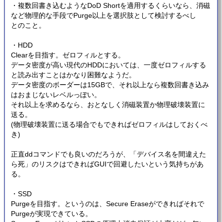
・複数回書き込むようなDoD Shortを適用するくらいなら、消磁
など物理的な手段でPurge以上を選択肢として検討するべし
とのこと。
・HDD
Clearを目指す。ゼロフィルとする。
データ密度が高い現代のHDDにおいては、一度ゼロフィルする
と読み出すことはかなり困難なようだ。
データ密度のボーダーは15GBで、それ以上なら複数回書き込み
はおまじないレベルっぽい。
それ以上を求めるなら、おとなしく消磁装置か物理破壊装置に
送る。
(物理破壊装置に送る場合でもできればゼロフィルはしておくべ
き)
正直ddコマンドでも良いのだろうが、「デバイス名を間違えた
ら死」のリスクはできればGUIで回避したいという気持ちがあ
る。
・SSD
Purgeを目指す。というのは、Secure Eraseができればそれで
Purgeが実現できている。