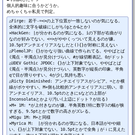
個人的趣味に合うかどうか。
めちゃくちゃ私見で判定。
△Firge: 若干-=<>の上下位置が一致しないのが気になる。
全体的に文字を破線にしがち(gとか&とか)

✕HackGen: |が分かれるのが気になる。iの下部が右曲がり
なのが好みでない。<=>がややくっついて見えるのが嫌。
10.5ptアンチエイリアスなしだと(){}が対称に見えない

△PlemolJP: {}がかなり強い曲線で作られてる。ややばとぱ
(濁点・半濁点)が見分けづらい。#が線切断表記。0がドット

△UDEV Gothic JPDOC: {}が上下対象でない。ややばとぱ
(濁点・半濁点)が見分けづらい。英数字が縦長の印象。半角
qで目が滑りやすい。4が少し気持ち悪い

△Ricty Diminished: アンチエイリアスがシビア。=とか横
線がボケやすい。M+側も比較的アンチエイリアスに弱い。非
アンチエイリアス、10.5ptのときにsなどの上部が
Inconsolataとかより汚い(上辺にドット？が出る)

✕M+ 1M: *が上付きなのが嫌。半角英数(特に数字)の幅が狭
すぎる。9.5ptとかで数字の高さがズレる。

✕Migu 1M: M+と同様

✕Myrica M:  |が分かれるのが気になる。日本語がやや細
い。{}が上下対象でない。10.5ptとかで全角ｊがｉに見えた