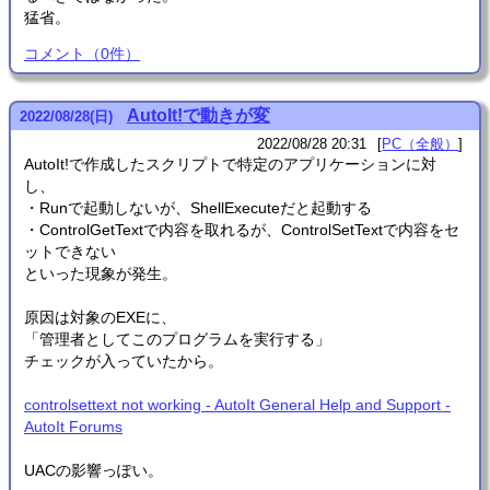
猛省。
コメント
（
0
件）
AutoIt!で動きが変
2022
/
08
/
28
(日)
2022/08/28 20:31
PC（全般）
AutoIt!で作成したスクリプトで特定のアプリケーションに対
し、
・Runで起動しないが、ShellExecuteだと起動する
・ControlGetTextで内容を取れるが、ControlSetTextで内容をセ
ットできない
といった現象が発生。
原因は対象のEXEに、
「管理者としてこのプログラムを実行する」
チェックが入っていたから。
controlsettext not working - AutoIt General Help and Support -
AutoIt Forums
UACの影響っぽい。