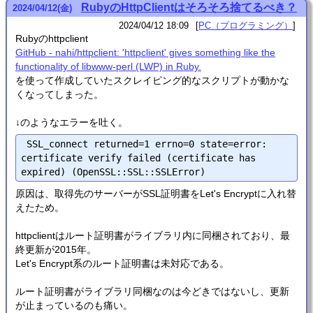
RubyのHttpClientはそろそろ捨てるべき？
2024
/
04
/
12
(金)
2024/04/12 18:09
PC（プログラミング）
Rubyのhttpclient
GitHub - nahi/httpclient: 'httpclient' gives something like the
functionality of libwww-perl (LWP) in Ruby.
を使って作成していたスクレイピング的なスクリプトが動かな
くなってしまった。
↓のようなエラーを吐く。
 SSL_connect returned=1 errno=0 state=error: 
certificate verify failed (certificate has 
原因は、取得先のサーバーがSSL証明書をLet's Encryptに入れ替
えたため。
httpclientはルート証明書がライブラリ内に同梱されており、最
終更新が2015年。
Let's Encrypt系のルート証明書は未対応である。
ルート証明書がライブラリ同梱なのは今どきではないし、更新
が止まっているのも痛い。