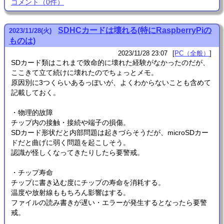
コメント
（
0
件）
SDHCカードは壊れる(特にRaspberryPiの
2023
/
11
/
28
(火)
ものは)
2023/11/28 23:07
PC（全般）
SDカード類はこれまで致命的に壊れた経験がなかったのだが、
ここきて立て続けに壊れたのでちょっとメモ。
原因別に3つくらいあるっぽいが、よくわからないことも含めて
記載しておく。
・物理的故障
チップ内の接触・接続や端子の損傷。
SDカード形状だと内部問題は起きづらそうだが、microSDカー
ドだと曲げに弱く問題を起こしそう。
認識が怪しくなってきたりしたら要警戒。
・チップ寿命
チップに書き込む度にチップの寿命を消耗する。
温度や放射線ももちろん影響はする。
ファイルの読み書きが遅い・エラーが発生するとなったら要警
戒。