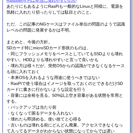
Raspberry Piは本当に壊れやすいのか
あたりにもあるようにRasPiも一般的なLinuxと同様に、電源を
気軽に入れたり切ったりしては駄目とのこと。
ただ、この記事のNGケースはファイル単位の問題のようで認識
レベルの問題に発展するかは不明。
まとめと、今後の方針。
SDカード特にmicroSDカード形状のものは、
・同じフラッシュメモリをベースとしていてもSSDよりも壊れ
やすい。HDDよりも壊れやすいと言って良いかも
・壊れ方は様々だが、突然OSからの認識ができなくなるケース
も頭に入れておく
・本来OSを入れるような用途に使うべきではない
・RasPiで使う場合はイメージを取っておくのとできるだけSD
カードに書きに行かないような設定を行う
・容量には余裕を見る。50%以上空き容量がある状態を常用と
する。
・バックアップは当たり前
・なくなって困るデータを入れない
・壊れたら即諦める。使い捨てと心得る
・古いものは壊れる前にどんどん廃棄。アクセスできなくなっ
て入ってるデータがわからない状態になってからでは遅い