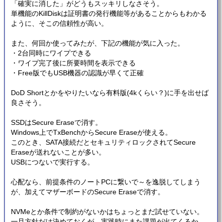
「確実に消した」がどうもスッキリしなさそう。
単機能のKillDiskは証明書の発行機能等があることからもわかる
ように、そこの信頼性が高い。
また、何回か使ってみたが、下記の機能が気に入った。
・2台同時にワイプできる
・ワイプ完了後に所要時間を表示できる
・Free版でもUSB機器の認識が早くて正確
DoD Shortとかをやりたいなら有料版(4kくらい？)に手を出せば
良さそう。
SSDはSecure Eraseで消す。
Windows上でTxBenchからSecure Eraseが使える。
このとき、SATA接続だとセキュリティロックされてSecure
Eraseが送れないことが多い。
USBにつないで実行する。
心配なら、前提条件のノートPCに繋いで～を逸脱してしまう
が、加えてマザーボードのSecure Eraseで消す。
NVMeとか条件で制約がないかはちょっとまだ試せていない。
一旦方針だけ決めておくが、実践時にまた課題が出てくるか