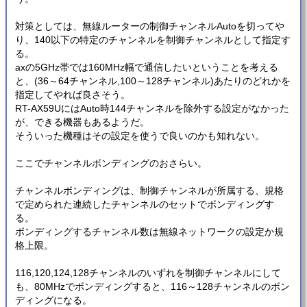
対策としては、無線ルーターの制御チャンネルAutoを切ってや
り、140以下の特定のチャンネルを制御チャンネルとして指定す
る。
axの5GHz帯では160MHz幅で通信したいということを考える
と、(36～64チャンネル,100～128チャンネル)あたりのどれかを
指定してやれば良さそう。
RT-AX59UにはAuto時144チャンネルを除外する設定がなかった
が、できる機器もあるようだ。
そういった機種はその設定を使うで良いのかも知れない。
ここでチャンネルボンディングのおさらい。
チャンネルボンディングは、制御チャンネルが所属する、規格
で定められた連続したチャンネルのセットでボンディングす
る。
ボンディングするチャンネル数は無線ネットワークの設定か規
格上限。
116,120,124,128チャンネルのいずれを制御チャンネルにして
も、80MHzでボンディングすると、116～128チャンネルのボン
ディングになる。