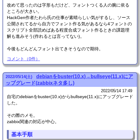
改めて思ったのは字形もだけど、フォントつくる人の腕に依る
ところが大きい。
HackGen作者たわら氏の仕事が素晴らしい気がするし、ソース
公開されてるから自力でフォント作る気があるなら4フォントの
スクリプト全部読めばある程度合成フォント作るときの課題理
解も進みそう(作れるとは言ってない)。
今後もどんどんフォント出てきそうなので期待。
コメント
（
0
件）
debianをbuster(10.x)→bullseye(11.x)にア
2022
/
05
/
14
(土)
ップグレード(zabbixネタ多し)
2022/05/14 17:49
自宅のdebianをbuster(10.x)からbullseye(11.x)にアップグレード
した。
その際のメモ。
zabbix関連の対応が中心。
基本手順