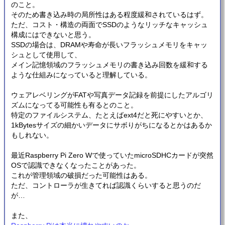
のこと。
そのため書き込み時の局所性はある程度緩和されているはず。
ただ、コスト・構造の両面でSSDのようなリッチなキャッシュ
構成にはできないと思う。
SSDの場合は、DRAMや寿命が長いフラッシュメモリをキャッ
シュとして使用して、
メイン記憶領域のフラッシュメモリの書き込み回数を緩和する
ような仕組みになっていると理解している。
ウェアレベリングがFATや写真データ記録を前提にしたアルゴリ
ズムになってる可能性も有るとのこと。
特定のファイルシステム、たとえばext4だと死にやすいとか、
1kBytesサイズの細かいデータにサボりがちになるとかはあるか
もしれない。
最近Raspberry Pi Zero Wで使っていたmicroSDHCカードが突然
OSで認識できなくなったことがあった。
これが管理領域の破損だった可能性はある。
ただ、コントローラが生きてれば認識くらいすると思うのだ
が…
また、