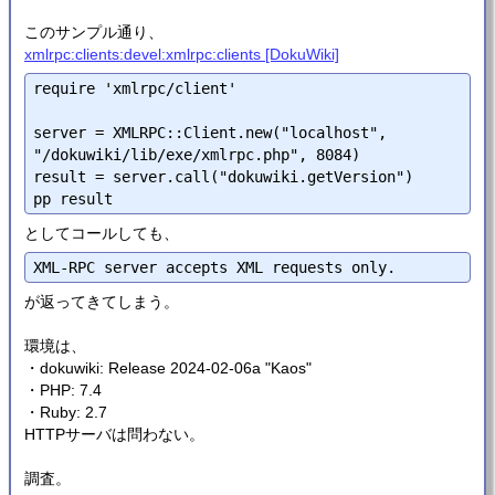
このサンプル通り、
xmlrpc:clients:devel:xmlrpc:clients [DokuWiki]
require 'xmlrpc/client'

server = XMLRPC::Client.new("localhost", 
"/dokuwiki/lib/exe/xmlrpc.php", 8084)

result = server.call("dokuwiki.getVersion")

としてコールしても、
が返ってきてしまう。
環境は、
・dokuwiki: Release 2024-02-06a "Kaos"
・PHP: 7.4
・Ruby: 2.7
HTTPサーバは問わない。
調査。