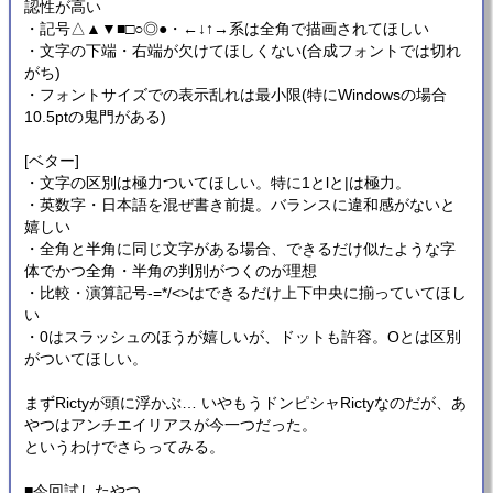
認性が高い
・記号△▲▼■□○◎●・←↓↑→系は全角で描画されてほしい
・文字の下端・右端が欠けてほしくない(合成フォントでは切れ
がち)
・フォントサイズでの表示乱れは最小限(特にWindowsの場合
10.5ptの鬼門がある)
[ベター]
・文字の区別は極力ついてほしい。特に1とlと|は極力。
・英数字・日本語を混ぜ書き前提。バランスに違和感がないと
嬉しい
・全角と半角に同じ文字がある場合、できるだけ似たような字
体でかつ全角・半角の判別がつくのが理想
・比較・演算記号-=*/<>はできるだけ上下中央に揃っていてほし
い
・0はスラッシュのほうが嬉しいが、ドットも許容。Oとは区別
がついてほしい。
まずRictyが頭に浮かぶ… いやもうドンピシャRictyなのだが、あ
やつはアンチエイリアスが今一つだった。
というわけでさらってみる。
■今回試したやつ