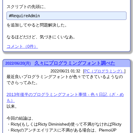
スクリプトの先頭に、
を追加してやると問題解決した。
なるほどだけど、気づきにくいなあ。
コメント
（
0
件）
久々にプログラミングフォント調べた
2022
/
06
/
20
(月)
2022/06/21 01:32
PC（プログラミング）
最近良いプログラミングフォントが色々でてきているようなの
でさらってみた。
2013年後半のプログラミングフォント事情 - 色々日記（ざ・め
も）
以来。
今回の結論は、
・Ricty(もしくはRicty Diminished)使って不満がなければRicty
・Rictyのアンチエイリアスに不満がある場合は、PlemolJP