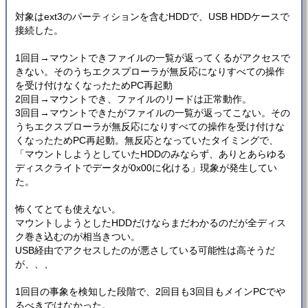
対象はext3のパーティションを含むHDDで、USB HDDケースで
接続した。
1回目→マウントできファイルの一覧が返ってくるがアクセスで
きない。そのうちエクスプローラが無反応になりすべての操作
を受け付けなくなったためPC再起動
2回目→マウントでき、ファイルのリードは正常動作。
3回目→マウントできたがファイルの一覧が返ってこない。その
うちエクスプローラが無反応になりすべての操作を受け付けな
くなったためPC再起動。無反応となっていたタイミングで、
「マウントしようとしていたHDDのみならず、ありとあらゆる
ディスクライトでデータが0x00に化ける」現象が発生してい
た。
怖くてとても使えない。
マウントしようとしたHDDだけならまだわかるのだが全ディス
ク巻き込むのが相当きつい。
USB経由でアクセスしたのが悪さしている可能性は高そうだ
が、、、
1回目の事象を検知した段階で、2回目も3回目もメインPCでや
るべきではなかった。