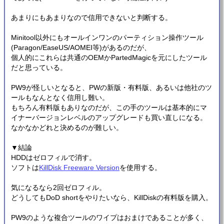
あまりにもあまりなので信用できないと判断する。
Minitool以外にもオールインワンのパーティション操作ツール
(Paragon/EaseUS/AOMEI等)があるのだが、
個人的にこれらは共通のOEMかPartedMagicを元にしたツール
だと思っている。
PW9が怪しいとなると、PWの新版・有料版、あるいは他社のツ
ールもなんとなく信用し難い。
もちろん有料版もありなのだが、この手のツールは基本的にマ
イナーバージョンレベルのアップグレードも買い直しになる。
なかなかどれと決めるのが難しい。
▼結論
HDDはゼロフィルで消す。
ソフトは
KillDisk Freeware Version
を使用する。
気になるなら2回ゼロフィル。
どうしてもDoD shortをやりたいなら、KillDiskの有料版を購入。
PW9のような複合ツールのワイプはおまけであることが多く、