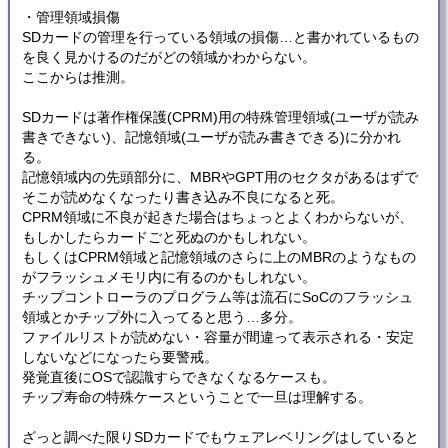
・管理領域損傷
SDカードの管理を行っている領域の損傷…と書かれているもの
を良く見かけるのだがどの領域かわからない。
ここからは推測。
SDカードは著作権保護(CPRM)用の特殊管理領域(ユーザが読み
書きできない)、記憶領域(ユーザが読み書きできる)に分かれ
る。
記憶領域内の先頭部分に、MBRやGPT用のセクタがあるはずで
そこが読めなくなったり書き込み不良になると死。
CPRM領域に不良が起きた場合はちょっとよくわからないが、
もしかしたらカードごと死ぬのかもしれない。
もしくはCPRM領域と記憶領域のさらに上のMBRのようなもの
がフラッシュメモリ内に有るのかもしれない。
チップコントローラのプログラム等は流石にSoCのフラッシュ
領域とかチップ外に入ってると思う…多分。
ファイルリストが読めない・容量が間違って表示される・安定
しないなどになったら要警戒。
発覚直後にOSで認識すらできなくなるケースも。
チップ寿命の特殊ケースということで一旦は理解する。
ざっと調べた限りSDカードでもウェアレベリングはしていると