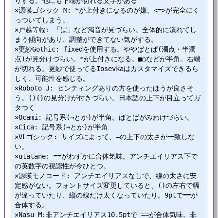
りする。他にも下端が切れる文字がある

✕源暎ゴシック M: *が上付きになるのが嫌。<=>が完全にく
っついてしまう。

✕戸越等幅: 「ば」など濁音が見づらい。全体的に潰れてし
まう傾向があり、調整ができてない気がする。

✕更紗Gothic: fixedを使用する。ややばとぱ(濁点・半濁
点)が見分けづらい。*が上付きになる。■○などが半角。右端
が切れる。更紗で使ってるIosevkaはカスタマイズできるら
しく、可能性を感じる。

✕Roboto J: ヒンティングありの方を使ったほうが良さそ
う。(){}の見分けが付きづらい。日本語の上下が目立ってガ
タつく

✕Ocami: 記号系(→とか)が半角。ばとぱがみわけづらい。

✕Cica: 記号系(→とか)が半角

✕VLゴシック: サイズによって、=の上下の太さが一致しな
い。

✕utatane: ==がわずかに合体気味。アンチエイリアス下で
の英数字の視認性が今ひとつ。

✕源暎モノコード: アンチエイリアスなしで、線の太さに安
定感がない。フォントサイズ変更していると、()の左右で幅
が違っていたり、縦の線だけ太くなっていたり。9ptで==が
合体する。

✕Nasu M:非アンチエイリアス10.5ptで ==が合体気味。非