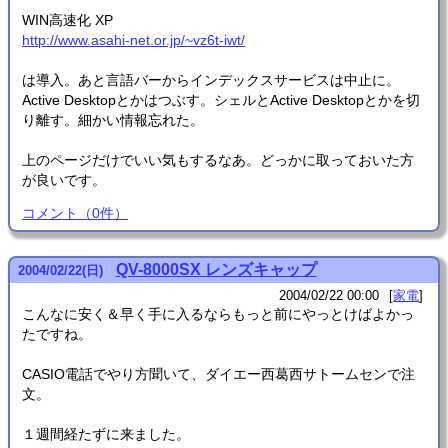
WIN高速化 XP
http://www.asahi-net.or.jp/~vz6t-iwt/
は導入。あと言語バーからインデックスサービスは中止に。
Active Desktopとかはつぶす。シェルとActive Desktopとかを切
り離す。細かい情報忘れた。
上のページだけでいい気もするなあ。どっかに取っておいた方
が良いです。
コメント
（
0
件）
QV-8000SX レンズキャップ
2004
/
02
/
22
(日)
2004/02/22 00:00
家電
こんなに安く＆早く手に入るならもっと前にやっとけばよかっ
たですね。
CASIO電話でやり方聞いて、ダイエー西葛西サトームセンで注
文。
１週間経たずに来ました。