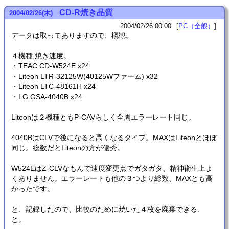
CD-R焼き品質
2004
/
02
/
26
(木)
2004/02/26 00:00
PC（全般）
データは取ってありますので、概観。
４機種,焼き速度。
・TEAC CD-W524E x24
・Liteon LTR-32125W(40125Wファーム) x32
・Liteon LTC-48161H x24
・LG GSA-4040B x24
Liteonは２機種ともP-CAVらしく全周エラーレート同じ。
4040BはCLVで後になると高くなるタイプ。MAXはLiteonとほぼ
同じ。総数だとLiteonの方が優秀。
W524EはZ-CLVなもんで速度変更点でガタガタ、精神衛生上よ
くありません。エラーレートも他の３つより総数、MAXとも高
かったです。
と、記録したので、比較のために焼いた４枚を廃棄できる、
と。