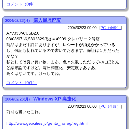
コメント
（
0
件）
購入履歴廃棄
2004
/
02
/
23
(月)
2004/02/23 00:00
PC（全般）
A7V333/A/USB2.0
03/08/07 \6,580 \329(税) = \6909 クレバリー２号店
商品はまだ手許にありますが、レシートが消えかかっている
し、保証も切れているので書いておきます。保証は１月だった
かな？
私としては良い買い物。まあ、色々失敗しただってのにほとん
ど結果論ですけど。電圧調整化、安定度まあまあ。
高くはないです。けっしてね。
コメント
（
0
件）
Windows XP 高速化
2004
/
02
/
23
(月)
2004/02/23 00:00
PC（全般）
前回も書いたこれ。
http://www.geocities.jp/genta_ro/reg/reg.html