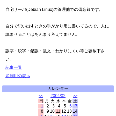
自宅サーバ(Debian Linux)の管理他での備忘録です。
自分で思い出すときの手がかり用に書いてるので、人に
読ませることはあんまり考えてません。
誤字・脱字・錯誤・乱文・わかりにくい等ご容赦下さ
い。
記事一覧
印刷用の表示
カレンダー
<<
2004/02
>>
日
月
火
水
木
金
土
1
2
3
4
5
6
7
8
9
10
11
12
13
14