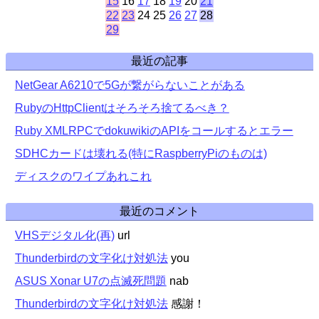
15
16
17
18
19
20
21
22
23
24
25
26
27
28
29
最近の記事
NetGear A6210で5Gが繋がらないことがある
RubyのHttpClientはそろそろ捨てるべき？
Ruby XMLRPCでdokuwikiのAPIをコールするとエラー
SDHCカードは壊れる(特にRaspberryPiのものは)
ディスクのワイプあれこれ
最近のコメント
VHSデジタル化(再)
url
Thunderbirdの文字化け対処法
you
ASUS Xonar U7の点滅死問題
nab
Thunderbirdの文字化け対処法
感謝！