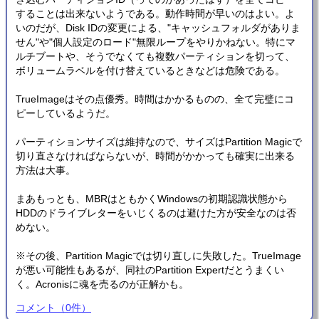
することは出来ないようである。動作時間が早いのはよい。よ
いのだが、Disk IDの変更による、"キャッシュフォルダがありま
せん"や"個人設定のロード"無限ループをやりかねない。特にマ
ルチブートや、そうでなくても複数パーティションを切って、
ボリュームラベルを付け替えているときなどは危険である。
TrueImageはその点優秀。時間はかかるものの、全て完璧にコ
ピーしているようだ。
パーティションサイズは維持なので、サイズはPartition Magicで
切り直さなければならないが、時間がかかっても確実に出来る
方法は大事。
まあもっとも、MBRはともかくWindowsの初期認識状態から
HDDのドライブレターをいじくるのは避けた方が安全なのは否
めない。
※その後、Partition Magicでは切り直しに失敗した。TrueImage
が悪い可能性もあるが、同社のPartition Expertだとうまくい
く。Acronisに魂を売るのが正解かも。
コメント
（
0
件）