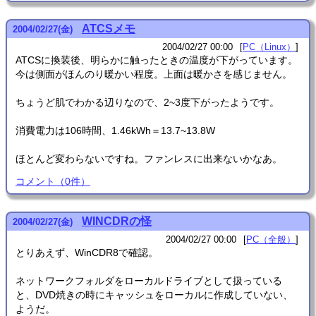
ATCSメモ
2004
/
02
/
27
(金)
2004/02/27 00:00
PC（Linux）
ATCSに換装後、明らかに触ったときの温度が下がっています。
今は側面がほんのり暖かい程度。上面は暖かさを感じません。
ちょうど肌でわかる辺りなので、2~3度下がったようです。
消費電力は106時間、1.46kWh＝13.7~13.8W
ほとんど変わらないですね。ファンレスに出来ないかなあ。
コメント
（
0
件）
WINCDRの怪
2004
/
02
/
27
(金)
2004/02/27 00:00
PC（全般）
とりあえず、WinCDR8で確認。
ネットワークフォルダをローカルドライブとして扱っている
と、DVD焼きの時にキャッシュをローカルに作成していない、
ようだ。