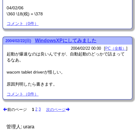
04/02/06
\360 \18(税) = \378
コメント
（
0
件）
WindowsXPにしてみました
2004
/
02
/
22
(日)
2004/02/22 00:00
PC（全般）
起動が爆速なのは良いんですが、自動起動のどっかで詰まって
るなあ。
wacom tablet driverが怪しい。
原因判明したら書きます。
コメント
（
0
件）
前のページ
1
2
3
次のページ
管理人: urara