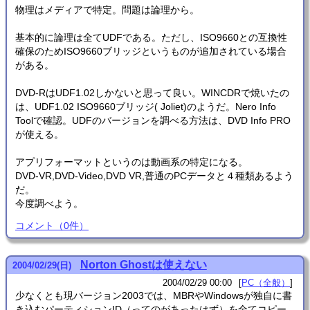
物理はメディアで特定。問題は論理から。
基本的に論理は全てUDFである。ただし、ISO9660との互換性
確保のためISO9660ブリッジというものが追加されている場合
がある。
DVD-RはUDF1.02しかないと思って良い。WINCDRで焼いたの
は、UDF1.02 ISO9660ブリッジ( Joliet)のようだ。Nero Info
Toolで確認。UDFのバージョンを調べる方法は、DVD Info PRO
が使える。
アプリフォーマットというのは動画系の特定になる。
DVD-VR,DVD-Video,DVD VR,普通のPCデータと４種類あるよう
だ。
今度調べよう。
コメント
（
0
件）
Norton Ghostは使えない
2004
/
02
/
29
(日)
2004/02/29 00:00
PC（全般）
少なくとも現バージョン2003では、MBRやWindowsが独自に書
き込むパーティションID（ってのがあったはず）を全てコピー