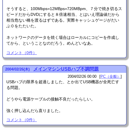
そうすると、100Mbps=12MBps=720MBpm、７分で焼き切るス
ピードだからDVDにすると８倍速相当、とはいえ理論値だから
相当危ない橋を渡るはずである。実際キャッシュゲージがだい
ぶ０をたたいた。
ネットワークのデータを焼く場合はローカルにコピーを作成し
てから、ということなのだろう。めんどいなあ。
コメント
（
0
件）
メインマシンUSBハブ不調問題
2004
/
02
/
26
(木)
2004/02/26 00:00
PC（全般）
USBハブの限界を超過しました、とか出てUSB機器が全死亡す
る問題。
どうやら電源ケーブルの接触不良だったらしい。
強く押し込んだら直りました。
コメント
（
0
件）