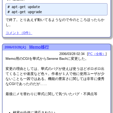
# apt-get update

で終了。とりあえず動いてるようなので今のところほったらか
し。
コメント
（
0
件）
Memo移行
2006
/
03
/
28
(火)
2006/03/28 02:34
PC（全般）
Memo用のCGIを華式からSerene Bachに変更した。
変更の理由としては、華式のバグが使えば使うほどボロボロ出
てくることや速度など色々。作者が１人で他に使用ユーザが少
ないことも一因ではある。機能の豊富さに関しては非常に優秀
なCGIであったのだが……
最後にメモ替わりに華式に関して気づいたバグ・不満点等
検索が全体に適応されない