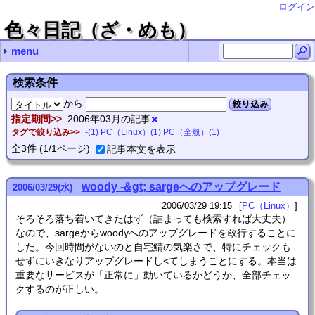
ログイン
色々日記（ざ・めも）
menu
最近の記事
最近のコメント
月別の記事リスト
タグ
NetGear A6210で5Gが繋がらないことがある
RubyのHttpClientはそろそろ捨てるべき？
Ruby XMLRPCでdokuwikiのAPIをコールするとエラー
SDHCカードは壊れる(特にRaspberryPiのものは)
ディスクのワイプあれこれ
VHSデジタル化(再) url
Thunderbirdの文字化け対処法 you
ASUS Xonar U7の点滅死問題 nab
Thunderbirdの文字化け対処法 感謝！
RubyでUTF-8ファイル名＆外部コマンド実行 zetamatta
2025年 (1)
2024年 (2)
2023年 (3)
2022年 (4)
2021年 (4)
2020年 (5)
2019年 (6)
2018年 (3)
2017年 (2)
2016年 (1)
2015年 (5)
2014年 (12)
2013年 (17)
2012年 (5)
2011年 (26)
2010年 (4)
2009年 (4)
2008年 (27)
2007年 (48)
2006年 (27)
2005年 (98)
2004年 (167)
2003年 (68)
2002年 (32)
2001年 (28)
PC（全般） (313)
PC（Linux） (153)
PC（プログラミング） (83)
工作 (3)
家電 (13)
その他 (6)
動画制作 (4)
お絵かき (15)
情報工学 (7)
- (1)
(none) (1)
2025年03月 (1)
2024年04月 (1)
2024年02月 (1)
2023年11月 (1)
2023年10月 (2)
2022年08月 (1)
2022年06月 (1)
2022年05月 (1)
2022年02月 (1)
2021年12月 (1)
2021年09月 (1)
2021年07月 (2)
2020年12月 (2)
2020年11月 (1)
2020年05月 (1)
2020年03月 (1)
2019年11月 (1)
2019年10月 (1)
2019年08月 (1)
2019年02月 (2)
2019年01月 (1)
2018年12月 (1)
2018年11月 (2)
2017年09月 (1)
2017年07月 (1)
2016年01月 (1)
2015年07月 (3)
2015年06月 (1)
2015年04月 (1)
2014年11月 (1)
2014年10月 (1)
2014年08月 (3)
2014年06月 (2)
2014年05月 (1)
2014年04月 (1)
2014年02月 (1)
2014年01月 (2)
2013年12月 (4)
2013年11月 (4)
2013年10月 (4)
2013年07月 (2)
2013年06月 (1)
2013年05月 (1)
2013年02月 (1)
2012年07月 (2)
2012年06月 (2)
2012年01月 (1)
2011年12月 (8)
2011年11月 (5)
2011年07月 (2)
2011年06月 (1)
2011年05月 (2)
2011年04月 (2)
2011年02月 (5)
2011年01月 (1)
2010年12月 (1)
2010年11月 (1)
2010年10月 (1)
2010年07月 (1)
2009年08月 (1)
2009年07月 (2)
2009年03月 (1)
2008年11月 (2)
2008年10月 (1)
2008年09月 (3)
2008年08月 (9)
2008年07月 (4)
2008年06月 (1)
2008年04月 (1)
2008年02月 (4)
2008年01月 (2)
2007年12月 (1)
2007年11月 (12)
2007年10月 (8)
2007年08月 (3)
2007年07月 (9)
2007年06月 (3)
2007年05月 (8)
2007年03月 (2)
2007年02月 (1)
2007年01月 (1)
2006年12月 (4)
2006年08月 (1)
2006年07月 (1)
2006年06月 (1)
2006年05月 (9)
2006年04月 (3)
2006年03月 (3)
2006年02月 (5)
2005年10月 (14)
2005年09月 (9)
2005年08月 (3)
2005年07月 (6)
2005年06月 (5)
2005年05月 (10)
2005年04月 (16)
2005年03月 (20)
2005年02月 (10)
2005年01月 (5)
2004年12月 (14)
2004年11月 (10)
2004年10月 (6)
2004年09月 (10)
2004年08月 (28)
2004年07月 (3)
2004年06月 (11)
2004年05月 (6)
2004年04月 (18)
2004年03月 (23)
2004年02月 (27)
2004年01月 (11)
2003年12月 (5)
2003年11月 (9)
2003年10月 (3)
2003年09月 (3)
2003年08月 (4)
2003年07月 (4)
2003年06月 (10)
2003年05月 (12)
2003年04月 (7)
2003年03月 (3)
2003年02月 (7)
2003年01月 (1)
2002年11月 (2)
2002年09月 (1)
2002年08月 (2)
2002年07月 (8)
2002年06月 (1)
2002年05月 (1)
2002年03月 (4)
2002年02月 (11)
2002年01月 (2)
2001年12月 (7)
2001年10月 (4)
2001年08月 (2)
2001年07月 (5)
2001年06月 (3)
2001年05月 (7)
検索条件
から
絞り込み
指定期間
2006年03月の記事
タグで絞り込み
-(1)
PC（Linux）(1)
PC（全般）(1)
全
3
件
(1/1ページ)
記事本文を表示
woody -&gt; sargeへのアップグレード
2006
/
03
/
29
(水)
2006/03/29 19:15
PC（Linux）
そろそろ落ち着いてきたはず（詰まっても検索すれば大丈夫）
なので、sargeからwoodyへのアップグレードを敢行することに
した。今回時間がないのと自宅鯖の気楽さで、特にチェックも
せずにいきなりアップグレードし<てしまうことにする。本当は
重要なサービスが「正常に」動いているかどうか、全部チェッ
クするのが正しい。