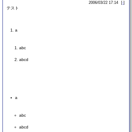
2006/03/22 17:14
-
テスト
a
abc
abcd
a
abc
abcd