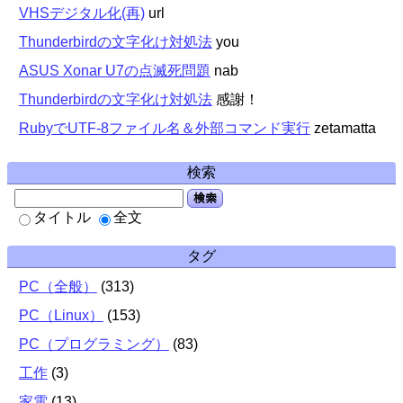
VHSデジタル化(再)
url
Thunderbirdの文字化け対処法
you
ASUS Xonar U7の点滅死問題
nab
Thunderbirdの文字化け対処法
感謝！
RubyでUTF-8ファイル名＆外部コマンド実行
zetamatta
検索
検索
タイトル
全文
タグ
PC（全般）
(
313
)
PC（Linux）
(
153
)
PC（プログラミング）
(
83
)
工作
(
3
)
家電
(
13
)