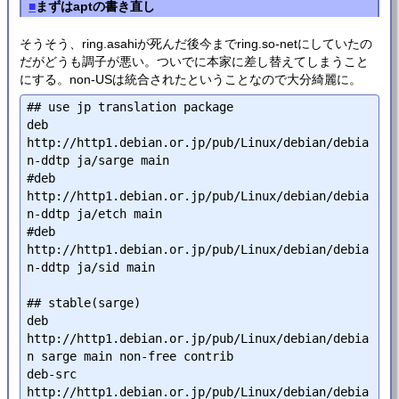
■
まずはaptの書き直し
そうそう、ring.asahiが死んだ後今までring.so-netにしていたの
だがどうも調子が悪い。ついでに本家に差し替えてしまうこと
にする。non-USは統合されたということなので大分綺麗に。
## use jp translation package

deb 
http://http1.debian.or.jp/pub/Linux/debian/debia
n-ddtp ja/sarge main

#deb 
http://http1.debian.or.jp/pub/Linux/debian/debia
n-ddtp ja/etch main

#deb 
http://http1.debian.or.jp/pub/Linux/debian/debia
n-ddtp ja/sid main

## stable(sarge)

deb 
http://http1.debian.or.jp/pub/Linux/debian/debia
n sarge main non-free contrib

deb-src 
http://http1.debian.or.jp/pub/Linux/debian/debia