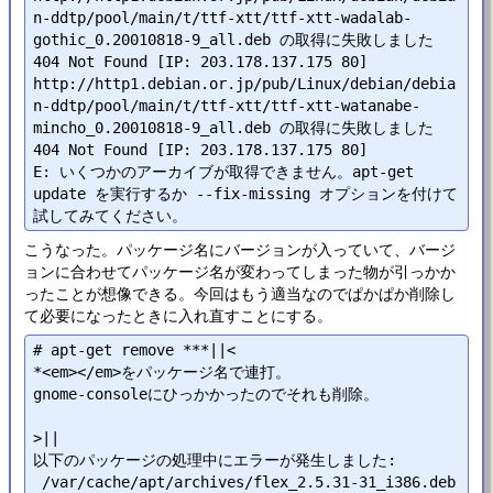
n-ddtp/pool/main/t/ttf-xtt/ttf-xtt-wadalab-
gothic_0.20010818-9_all.deb の取得に失敗しました  
404 Not Found [IP: 203.178.137.175 80]

http://http1.debian.or.jp/pub/Linux/debian/debia
n-ddtp/pool/main/t/ttf-xtt/ttf-xtt-watanabe-
mincho_0.20010818-9_all.deb の取得に失敗しました  
404 Not Found [IP: 203.178.137.175 80]

E: いくつかのアーカイブが取得できません。apt-get 
update を実行するか --fix-missing オプションを付けて
こうなった。パッケージ名にバージョンが入っていて、バージ
ョンに合わせてパッケージ名が変わってしまった物が引っかか
ったことが想像できる。今回はもう適当なのでぱかぱか削除し
て必要になったときに入れ直すことにする。
# apt-get remove ***||<

*<em></em>をパッケージ名で連打。

gnome-consoleにひっかかったのでそれも削除。

>||

以下のパッケージの処理中にエラーが発生しました:

 /var/cache/apt/archives/flex_2.5.31-31_i386.deb
