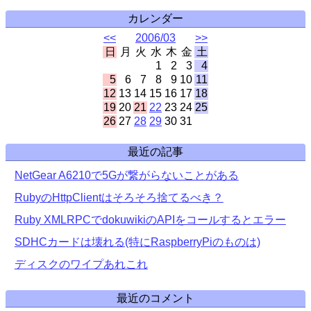
カレンダー
<<
2006/03
>>
日
月
火
水
木
金
土
1
2
3
4
5
6
7
8
9
10
11
12
13
14
15
16
17
18
19
20
21
22
23
24
25
26
27
28
29
30
31
最近の記事
NetGear A6210で5Gが繋がらないことがある
RubyのHttpClientはそろそろ捨てるべき？
Ruby XMLRPCでdokuwikiのAPIをコールするとエラー
SDHCカードは壊れる(特にRaspberryPiのものは)
ディスクのワイプあれこれ
最近のコメント