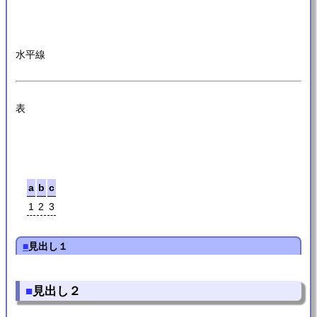
水平線
表
a
b
c
1
2
3
■
見出し１
■
見出し２