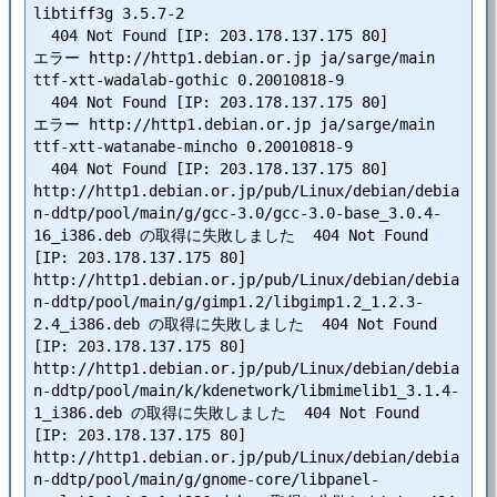
libtiff3g 3.5.7-2

  404 Not Found [IP: 203.178.137.175 80]

エラー http://http1.debian.or.jp ja/sarge/main 
ttf-xtt-wadalab-gothic 0.20010818-9

  404 Not Found [IP: 203.178.137.175 80]

エラー http://http1.debian.or.jp ja/sarge/main 
ttf-xtt-watanabe-mincho 0.20010818-9

  404 Not Found [IP: 203.178.137.175 80]

http://http1.debian.or.jp/pub/Linux/debian/debia
n-ddtp/pool/main/g/gcc-3.0/gcc-3.0-base_3.0.4-
16_i386.deb の取得に失敗しました  404 Not Found 
[IP: 203.178.137.175 80]

http://http1.debian.or.jp/pub/Linux/debian/debia
n-ddtp/pool/main/g/gimp1.2/libgimp1.2_1.2.3-
2.4_i386.deb の取得に失敗しました  404 Not Found 
[IP: 203.178.137.175 80]

http://http1.debian.or.jp/pub/Linux/debian/debia
n-ddtp/pool/main/k/kdenetwork/libmimelib1_3.1.4-
1_i386.deb の取得に失敗しました  404 Not Found 
[IP: 203.178.137.175 80]

http://http1.debian.or.jp/pub/Linux/debian/debia
n-ddtp/pool/main/g/gnome-core/libpanel-