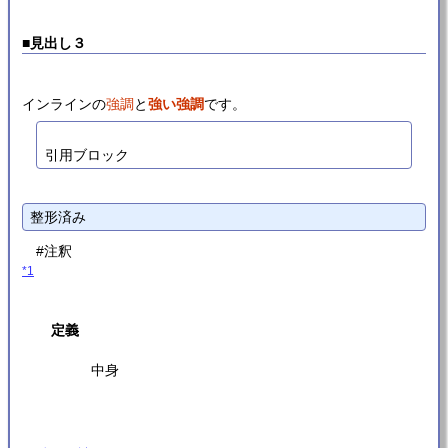
■
見出し３
インラインの
強調
と
強い強調
です。
引用ブロック
#注釈
*1
定義
中身